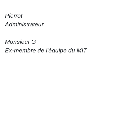
Pierrot
Administrateur
Monsieur G
Ex-membre de l'équipe du MIT